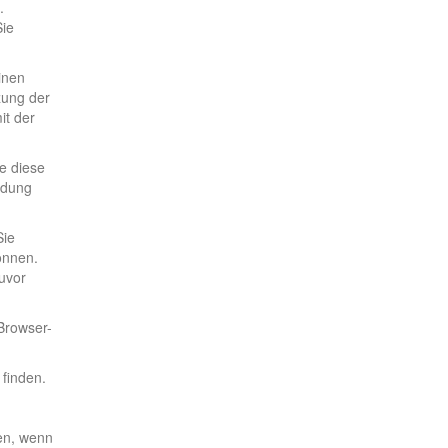
.
Sie
inen
zung der
it der
te diese
ndung
Sie
önnen.
uvor
Browser-
finden.
en, wenn