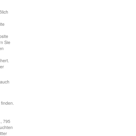
ßlich
n
ite
bsite
rn Sie
en
hert.
er
 auch
finden.
., 795
suchten
tter