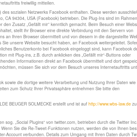
uftritts freiwillig mitteilen.
 des sozialen Netzwerks Facebook enthalten. Diese werden ausschlie
Alto, CA 94304, USA (Facebook) betrieben. Die Plug-Ins sind im Rahme
r den Zusatz „Gefällt mir” kenntlich gemacht. Beim Besuch einer Webs
inhaltet, stellt ihr Browser eine direkte Verbindung mit den Servern von
s an Ihren Browser übermittelt und von diesem in die dargestellte We
s Sie unsere Website besucht haben, an Facebook weitergeleitet. Sofe
liches Benutzerkonto bei Facebook eingeloggt sind, kann Facebook d
n mit Plug-ins, z.B. durch anklicken des „Gefällt mir“-Buttons oder
enden Informationen direkt an Facebook übermittelt und dort gespeic
öchten, müssen Sie sich vor dem Besuch unseres Internetauftritts unt
sowie die dortige weitere Verarbeitung und Nutzung Ihrer Daten wie
eiten zum Schutz Ihrer Privatssphäre entnehmen Sie bitte den
WILDE BEUGER SOLMECKE erstellt und ist auf
http://www.wbs-law.de
zu 
sog. „Social Plugins“ von twitter.com, betrieben durch die Twitter Inc
. Wenn Sie die Re-Tweet-Funktionen nutzen, werden die von Ihnen be
ter-Account verbunden. Details zum Umgang mit Ihren Daten durch Twi