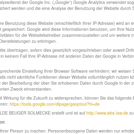
lysedienst der Google Inc. („Google“) Google Analytics verwendet sog
ichert werden und die eine Analyse der Benutzung der Website durch 
e Benutzung diese Website (einschließlich Ihrer IP-Adresse) wird an e
t gespeichert. Google wird diese Informationen benutzen, um Ihre Nut
vitäten für die Websitebetreiber zusammenzustellen und um weitere m
ienstleistungen zu erbringen.
te übertragen, sofern dies gesetzlich vorgeschrieben oder soweit Drit
 in keinem Fall Ihre IP-Adresse mit anderen Daten der Google in Verbi
tsprechende Einstellung Ihrer Browser Software verhindern; wir weisen 
alls nicht sämtliche Funktionen dieser Website vollumfänglich nutzen k
it der Bearbeitung der über Sie erhobenen Daten durch Google in der z
nnten Zweck einverstanden.
t Wirkung für die Zukunft zu widersprechen, können Sie das folgende 
eren:
https://tools.google.com/dlpage/gaoptout?hl=de
WILDE BEUGER SOLMECKE erstellt und ist auf
http://www.wbs-law.de
zu 
ton
 Ihrer Person zu machen. Personenbezogene Daten werden nur erhob